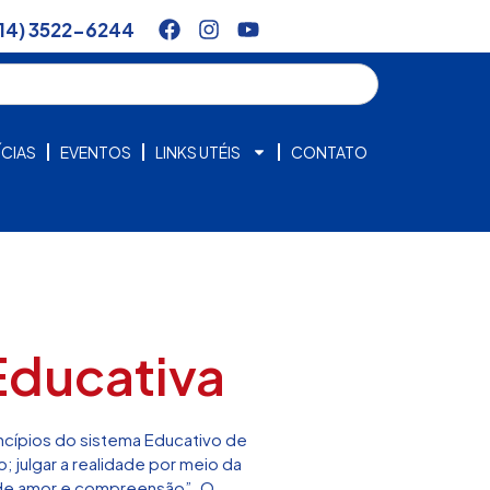
14) 3522-6244
CIAS
EVENTOS
LINKS UTÉIS
CONTATO
Educativa
ncípios do sistema Educativo de
; julgar a realidade por meio da
ão de amor e compreensão”. O