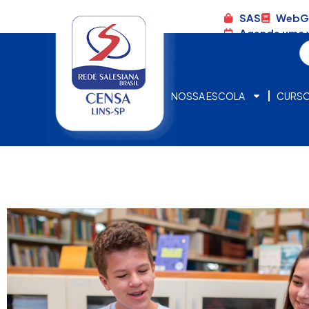
SAS
WebG
Agende uma v
NOSSA ESCOLA
CURS